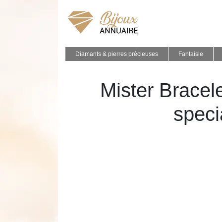
Diamants & pierres précieuses
Fantaisie
Mister Bracele
speci