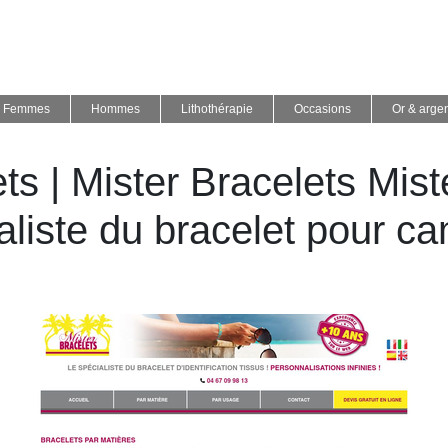
Femmes
Hommes
Lithothérapie
Occasions
Or & arge
ts | Mister Bracelets Mist
aliste du bracelet pour c