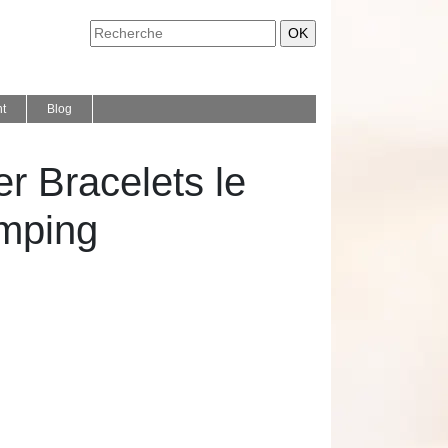
nt
Blog
er Bracelets le
amping